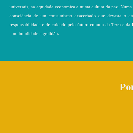
universais, na equidade económica e numa cultura da paz. Numa 
consciência de um consumismo exacerbado que devasta o ambi
responsabilidade e de cuidado pelo futuro comum da Terra e da
com humildade e gratidão.
Por
ReCiclar – Atelier ao Ar
Sem
Livre