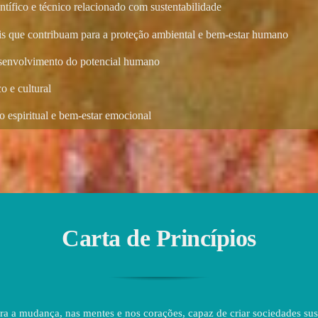
ntífico e técnico relacionado com sustentabilidade
ais que contribuam para a proteção ambiental e bem-estar humano
esenvolvimento do potencial humano
o e cultural
 espiritual e bem-estar emocional
Carta de Princípios
a a mudança, nas mentes e nos corações, capaz de criar sociedades sust