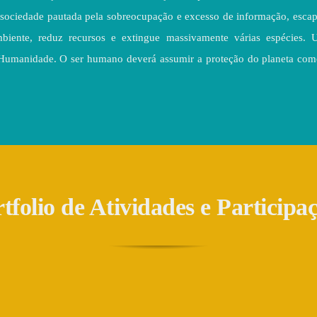
sociedade pautada pela sobreocupação e excesso de informação, esca
ente, reduz recursos e extingue massivamente várias espécies. Ur
 Humanidade. O ser humano deverá assumir a proteção do planeta com
tfolio de Atividades e Participa
ana da Atividade
Arte em Teci
Física – 2026