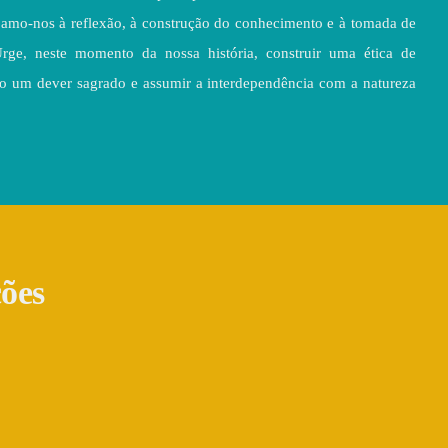
pamo-nos à reflexão, à construção do conhecimento e à tomada de
ge, neste momento da nossa história, construir uma ética de
o um dever sagrado e assumir a interdependência com a natureza
ções
do
Entre Pontos e Linhas