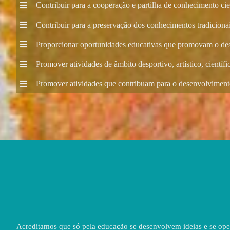
C
ontribuir para a cooperação e partilha de conhecimento cie
C
ontribuir para a preservação dos conhecimentos tradicion
P
roporcionar oportunidades educativas que promovam o d
Promover atividades de âmbito desportivo, artístico, científic
Promover atividades que contribuam para o desenvolvimento
Acreditamos que só pela educação se desenvolvem ideias e se oper