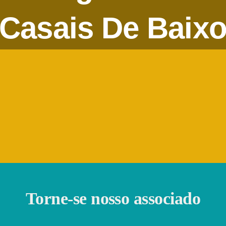
Casais De Baix
Torne-se nosso associado