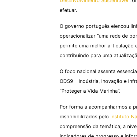
Desenvolvimento Sustentável
”, 
efetuar.
O governo português elencou lin
operacionalizar “uma rede de p
permite uma melhor articulação e
contribuindo para uma atualizaçã
O foco nacional assenta essenci
ODS9 – Indústria, Inovação e Inf
“Proteger a Vida Marinha”.
Por forma a acompanharmos a pro
disponibilizados pelo
Instituto N
compreensão da temática; a nível
indicadores de progresso e infor