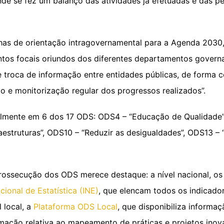
onde se fez um balanço das atividades já efetuadas e das pe
has de orientação intragovernamental para a Agenda 2030,
ontos focais oriundos dos diferentes departamentos gove
 troca de informação entre entidades públicas, de forma co
o e monitorização regular dos progressos realizados”.
almente em 6 dos 17 ODS: ODS4 – “Educação de Qualidade”
raestruturas”, ODS10 – “Reduzir as desigualdades”, ODS13 – 
ssecução dos ODS merece destaque: a nível nacional, os 
acional de Estatística (INE)
, que elencam todos os indicador
 local, a
Plataforma ODS Local
, que disponibiliza informaç
mação relativa ao mapeamento de práticas e projetos inov