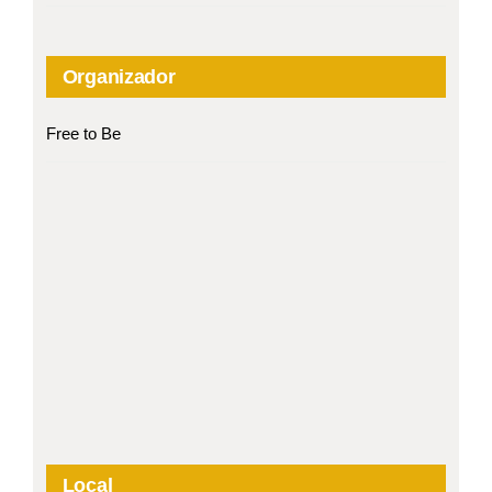
Organizador
Free to Be
Local