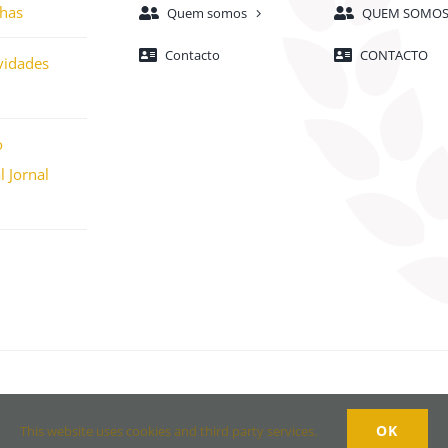
nhas
Quem somos
QUEM SOMO
Contacto
CONTACTO
vidades
o
 Jornal
eFusion
| All Rights Reserved | Powered by
WordPress
OK
This website uses cookies and third party services.