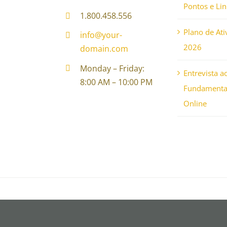
Pontos e Li
1.800.458.556
Plano de Ati
info@your-
2026
domain.com
Monday – Friday:
Entrevista a
8:00 AM – 10:00 PM
Fundamental
Online
© Copyright 2012 - 2026 | Avada Theme by
Them