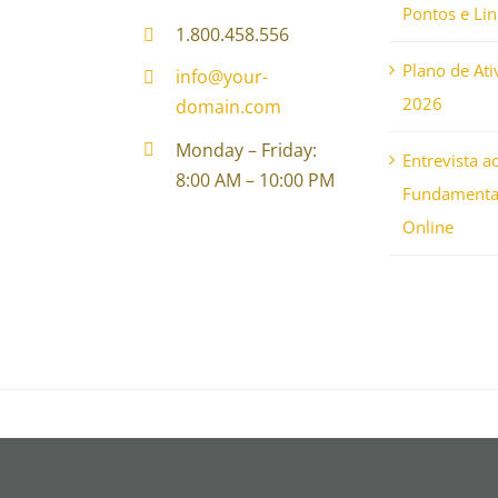
Pontos e Li
1.800.458.556
Plano de Ati
info@your-
2026
domain.com
Monday – Friday:
Entrevista a
8:00 AM – 10:00 PM
Fundamental
Online
© Copyright 2012 - 2026 | Avada Theme by
Them