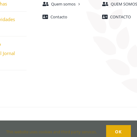
nhas
Quem somos
QUEM SOMO
Contacto
CONTACTO
vidades
o
 Jornal
eFusion
| All Rights Reserved | Powered by
WordPress
OK
This website uses cookies and third party services.