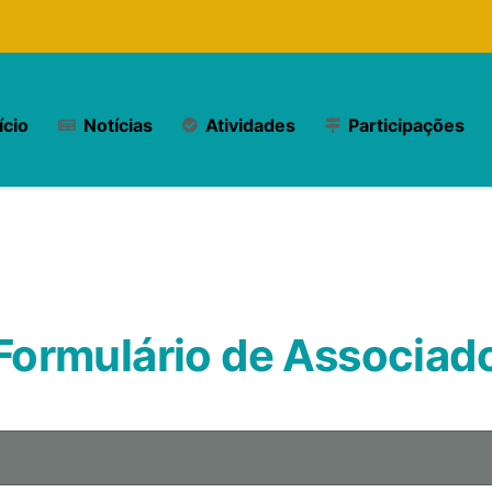
ício
Notícias
Atividades
Participações
Formulário de Associad